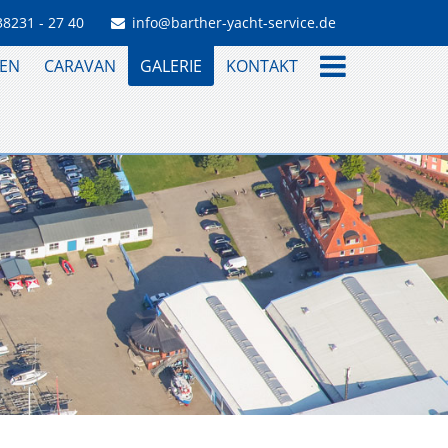
38231 - 27 40
info@barther-yacht-service.de
EN
CARAVAN
GALERIE
KONTAKT