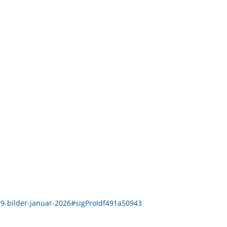
169-bilder-januar-2026#sigProIdf491a50943