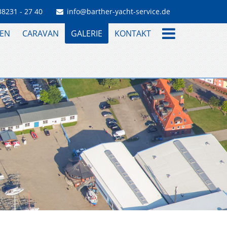
38231 - 27 40
info@barther-yacht-service.de
EN
CARAVAN
GALERIE
KONTAKT