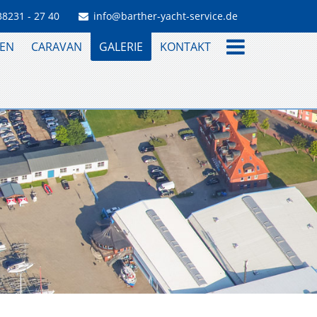
38231 - 27 40
info@barther-yacht-service.de
EN
CARAVAN
GALERIE
KONTAKT