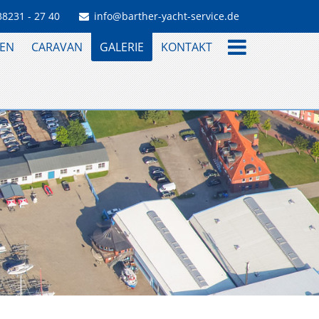
38231 - 27 40
info@barther-yacht-service.de
EN
CARAVAN
GALERIE
KONTAKT