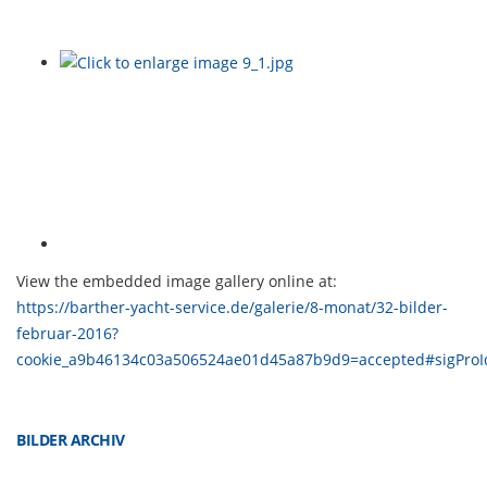
View the embedded image gallery online at:
https://barther-yacht-service.de/galerie/8-monat/32-bilder-
februar-2016?
cookie_a9b46134c03a506524ae01d45a87b9d9=accepted#sigProI
BILDER ARCHIV